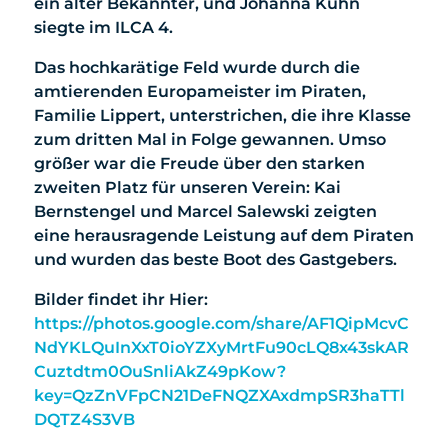
ein alter Bekannter, und Johanna Kühn
siegte im ILCA 4.
Das hochkarätige Feld wurde durch die
amtierenden Europameister im Piraten,
Familie Lippert, unterstrichen, die ihre Klasse
zum dritten Mal in Folge gewannen. Umso
größer war die Freude über den starken
zweiten Platz für unseren Verein: Kai
Bernstengel und Marcel Salewski zeigten
eine herausragende Leistung auf dem Piraten
und wurden das beste Boot des Gastgebers.
Bilder findet ihr Hier:
https://photos.google.com/share/AF1QipMcvC
NdYKLQuInXxT0ioYZXyMrtFu90cLQ8x43skAR
Cuztdtm0OuSnliAkZ49pKow?
key=QzZnVFpCN21DeFNQZXAxdmpSR3haTTl
DQTZ4S3VB