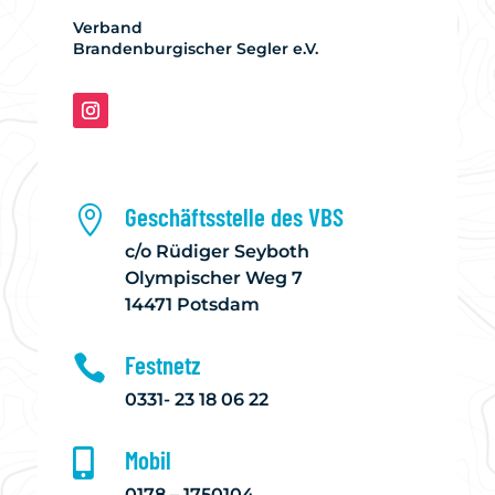
Verband
Brandenburgischer Segler e.V.
Geschäftsstelle des VBS

c/o Rüdiger Seyboth
Olympischer Weg 7
14471 Potsdam
Festnetz

0331- 23 18 06 22
Mobil

0178 – 1750104