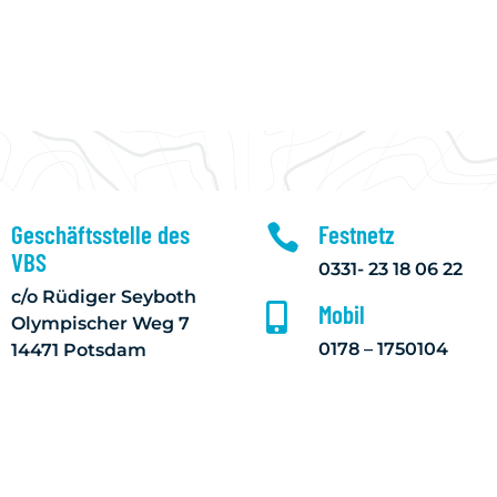
Geschäftsstelle des
Festnetz

VBS
0331- 23 18 06 22
c/o Rüdiger Seyboth
Mobil

Olympischer Weg 7
0178 – 1750104
14471 Potsdam