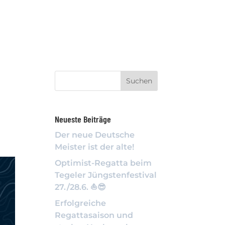
WISSENSWERTES
DOWNLOAD
KALENDER
Neueste Beiträge
Der neue Deutsche
Meister ist der alte!
Optimist-Regatta beim
Tegeler Jüngstenfestival
27./28.6. ⛵️😎
Erfolgreiche
Regattasaison und