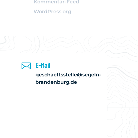
Kommentar-Feed
WordPress.org
E-Mail

geschaeftsstelle@segeln-
brandenburg.de