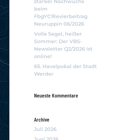
starker Nachwuchs
beim
FbgYC!Revierbeitrag
Neuruppin 06/2026
Volle Segel, heißer
Sommer: Der VBS-
Newsletter Q2/2026 ist
online!
65. Havelpokal der Stadt
Werder
Neueste Kommentare
Archive
Juli 2026
Juni 2026