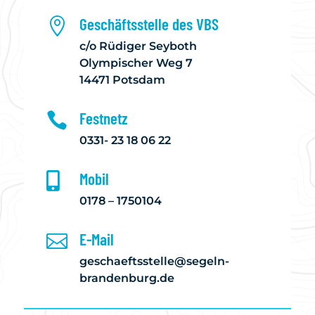
Geschäftsstelle des VBS

c/o Rüdiger Seyboth
Olympischer Weg 7
14471 Potsdam
Festnetz

0331- 23 18 06 22
Mobil

0178 – 1750104
E-Mail

geschaeftsstelle@segeln-
brandenburg.de