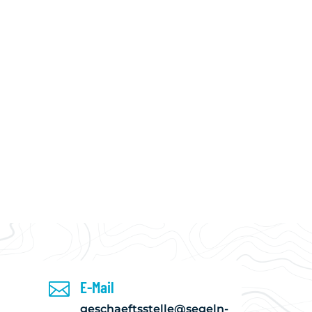
WISSENSWERTES
DOWNLOAD
KALENDER
E-Mail

geschaeftsstelle@segeln-