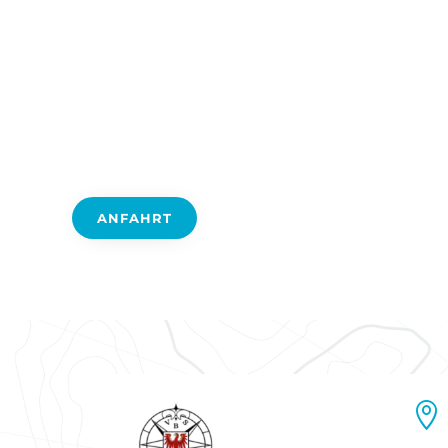
HOME
DER VBS
ERWACHSE
ANFAHRT
