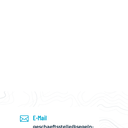
WISSENSWERTES
DOWNLOAD
KALENDER
E-Mail

geschaeftsstelle@segeln-