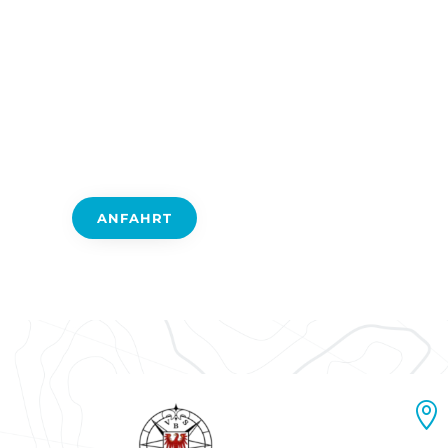
HOME
DER VBS
ERWACHSE
ANFAHRT
