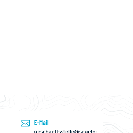
WISSENSWERTES
DOWNLOAD
KALENDER
E-Mail

geschaeftsstelle@segeln-