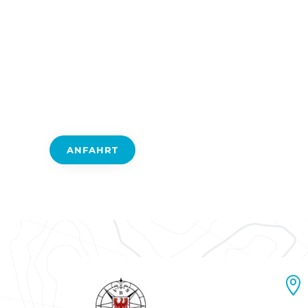
HOME
DER VBS
ERWACHSE
ANFAHRT
