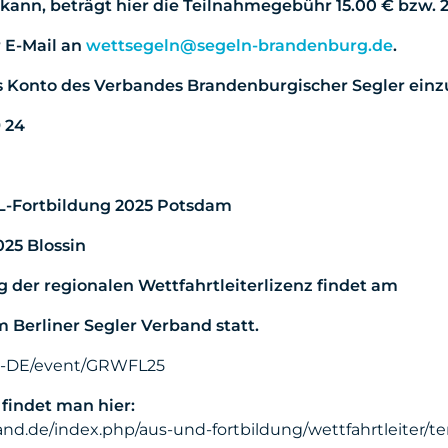
ann, beträgt hier die Teilnahmegebühr 15.00 € bzw. 2
r E-Mail an
wettsegeln@segeln-brandenburg.de
.
s Konto des Verbandes Brandenburgischer Segler einz
 24
-Fortbildung 2025 Potsdam
025 Blossin
 der regionalen Wettfahrtleiterlizenz findet am
om Berliner Segler Verband statt.
e-DE/event/GRWFL25
 findet man hier:
and.de/index.php/aus-und-fortbildung/wettfahrtleiter/t