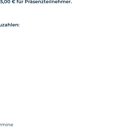
5,00 € für Präsenzteilnehmer.
uzahlen:
ermine