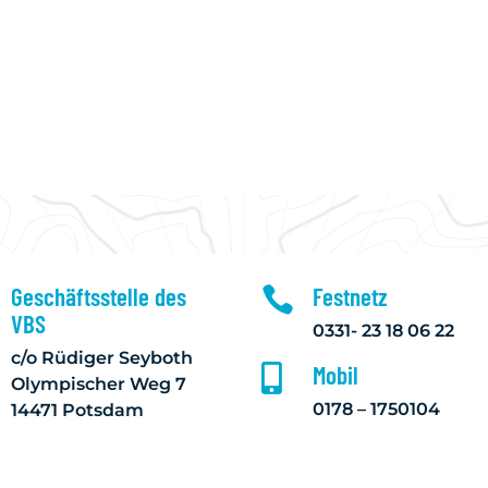
Geschäftsstelle des
Festnetz

VBS
0331- 23 18 06 22
c/o Rüdiger Seyboth
Mobil

Olympischer Weg 7
0178 – 1750104
14471 Potsdam