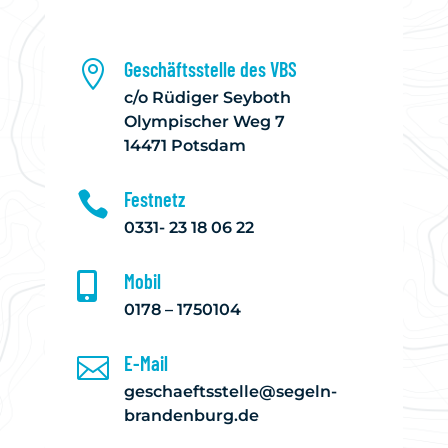
Geschäftsstelle des VBS

c/o Rüdiger Seyboth
Olympischer Weg 7
14471 Potsdam
Festnetz

0331- 23 18 06 22
Mobil

0178 – 1750104
E-Mail

geschaeftsstelle@segeln-
brandenburg.de